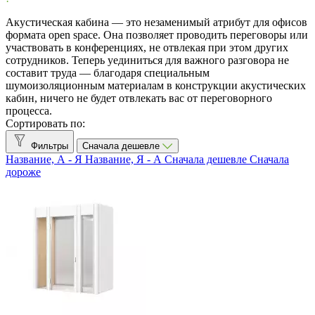
CleverMic
1
Акустическая кабина — это незаменимый атрибут для офисов
Mebelux
7
формата open space. Она позволяет проводить переговоры или
участвовать в конференциях, не отвлекая при этом других
Вместимость
сотрудников. Теперь уединиться для важного разговора не
составит труда — благодаря специальным
1 человек
4
шумоизоляционным материалам в конструкции акустических
до 2 человек
1
кабин, ничего не будет отвлекать вас от переговорного
процесса.
до 4 человек
1
Сортировать по:
до 8 человек
1
до 12 человек
1
Фильтры
Сначала дешевле
Название, А - Я
Название, Я - А
Сначала дешевле
Сначала
Воздухообмен
дороже
60 куб.м/час
3
150 куб.м/час
1
200 куб.м/час
1
360 куб.м/час
1
500 куб.м/час
1
Показать товары
8