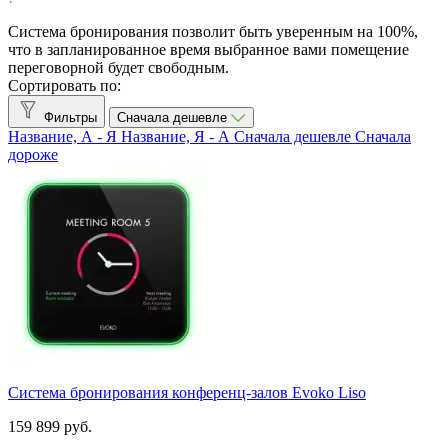
Evoko
1
Система бронирования позволит быть уверенным на 100%,
что в запланированное время выбранное вами помещение
Показать товары
1
переговорной будет свободным.
Сортировать по:
Фильтры
Сначала дешевле
Название, А - Я
Название, Я - А
Сначала дешевле
Сначала
дороже
Система бронирования конференц-залов Evoko Liso
159 899 руб.