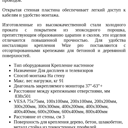
проводов.
Открытая стенная пластина обеспечивает легкий доступ к
кабелям и удобство монтажа.
Изготовленные из высококачественной стали холодного
проката с покрытием из эпоксидного порошка,
препятствующим образованию царапин и сколов, эти изделия
отличаются повышенной прочностью. Для удобства
инсталляции крепления Wize pro поставляются с
отсортированными крепежами для бетонной и деревянной
поверхностей.
Тип оборудования
Крепление настенное
Назначение
Для дисплеев и телевизоров
Способ монтажа
На стену
Макс. вес нагрузки, кг
91
Диагональ закрепляемого монитора
37"-63"+
Расстояние между крепежными отверстиями, мм
838x501
VESA
75x75мм, 100x100мм, 200x100мм, 200x200мм,
300x200мм, 300x300мм, 400x200мм, 400x300мм,
400x400мм, 600x200мм, 600x400мм, 800x400мм
Расстояние от стены, см
3
Поверхность для крепления
дерево, бетон, шлакобетон,
металл.стойка из тонкостенных профилей