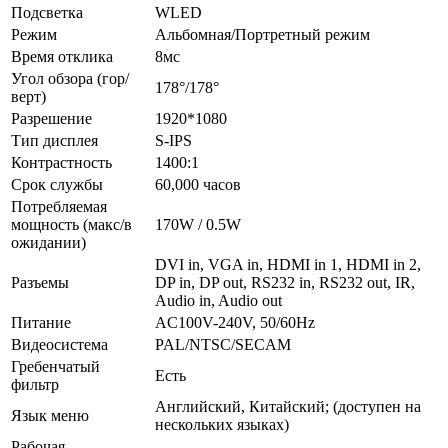
Подсветка
WLED
Режим
Альбомная/Портретный режим
Время отклика
8мс
Угол обзора (гор/
178°/178°
верт)
Разрешение
1920*1080
Тип дисплея
S-IPS
Контрастность
1400:1
Срок службы
60,000 часов
Потребляемая
мощность (макс/в
170W / 0.5W
ожидании)
DVI in, VGA in, HDMI in 1, HDMI in 2,
Разъемы
DP in, DP out, RS232 in, RS232 out, IR,
Audio in, Audio out
Питание
AC100V-240V, 50/60Hz
Видеосистема
PAL/NTSC/SECAM
Гребенчатый
Есть
фильтр
Английский, Китайский; (доступен на
Язык меню
нескольких языках)
Рабочая