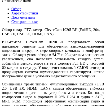
Свяжитесь с нами
Обзор
Характеристики
Документация
Смотрите также
Обзор товара PTZ-камера CleverCam 1020U3H (FullHD, 20x,
USB 2.0, USB 3.0, HDMI, LAN)
PTZ-камера CleverCam 1020U3H представляет собой
идеальное решение для обеспечения высококачественной
видеосвязи в cредних переговорных комнатах и конференц-
залах. Обладая углом обзора в 54.7° и 20-кратным оптическим
увеличением, она позволяет захватывать каждую деталь
событий и демонстрировать ее в формате Full HD с частотой
60 кадров в секунду. Усовершенствованный CMOS сенсор и
продвинутая система шумоподавления гарантируют четкое
изображение даже в условиях недостаточного освещения.
Оснащенная тремя типами мультимедийных выходов (USB
2.0, USB 3.0, HDMI, LAN), камера обеспечивает гибкость
подключения к различным устройствам и сетям. Благодаря
компрессии видео в форматах H.265/ H264 и аудио в ACC,
MP3, PCM, происходит эффективная компенсация аудио и
видео каналов, обеспечивая стабильное качество передачи